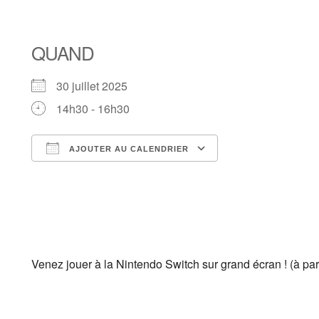
QUAND
30 juillet 2025
14h30 - 16h30
AJOUTER AU CALENDRIER
Télécharger ICS
Calendrier Google
iCalendar
Office 365
Outlook Live
Venez jouer à la Nintendo Switch sur grand écran ! (à part