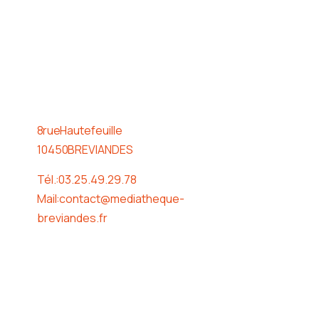
Horaire
8 rue Hautefeuille
10450 BREVIANDES
Tél. : 03.25.49.29.78
Mail : contact@mediatheque-
breviandes.fr